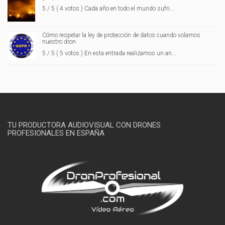
5 / 5 ( 4 votos ) Cada año en todo el mundo sufri...
Cómo respetar la ley de protección de datos cuando volamos
nuestro dron
5 / 5 ( 5 votos ) En esta entrada realizamos un an...
TU PRODUCTORA AUDIOVISUAL CON DRONES
PROFESIONALES EN ESPAÑA