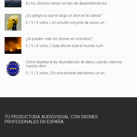
En los últimos meses se han ido desarrollando eve...
¿Es peligroso que te caiga un dron en la cabeza?
5 / 5 ( 4 votos ) Un estudio conjunto de varias un...
¿Se pueden volar los drones en incendios?
5 / 5 ( 4 votos ) Cada año en todo el mundo sufri...
Cómo respetar la ley de protección de datos cuando volamos
nuestro dron
5 / 5 ( 5 votos ) En esta entrada realizamos un an...
TU PRODUCTORA AUDIOVISUAL CON DRONES
PROFESIONALES EN ESPAÑA