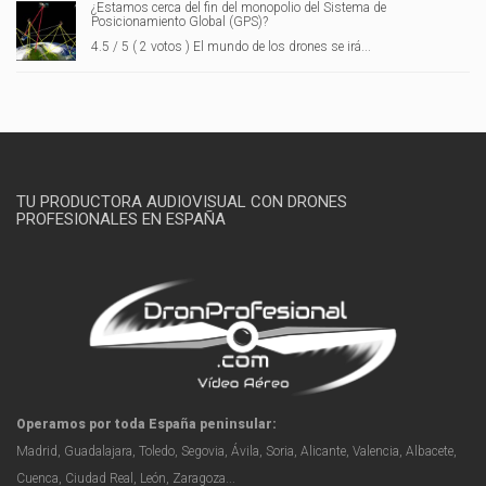
¿Estamos cerca del fin del monopolio del Sistema de
Posicionamiento Global (GPS)?
4.5 / 5 ( 2 votos ) El mundo de los drones se irá...
TU PRODUCTORA AUDIOVISUAL CON DRONES
PROFESIONALES EN ESPAÑA
Operamos por toda España peninsular:
Madrid, Guadalajara, Toledo, Segovia, Ávila, Soria, Alicante, Valencia, Albacete,
Cuenca, Ciudad Real, León, Zaragoza...