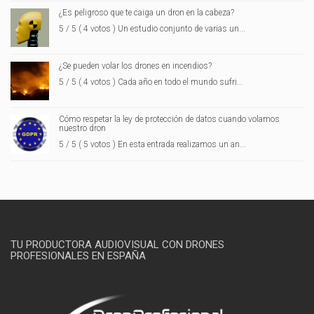
¿Es peligroso que te caiga un dron en la cabeza?
5 / 5 ( 4 votos ) Un estudio conjunto de varias un...
¿Se pueden volar los drones en incendios?
5 / 5 ( 4 votos ) Cada año en todo el mundo sufri...
Cómo respetar la ley de protección de datos cuando volamos
nuestro dron
5 / 5 ( 5 votos ) En esta entrada realizamos un an...
TU PRODUCTORA AUDIOVISUAL CON DRONES
PROFESIONALES EN ESPAÑA