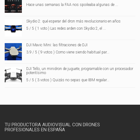
Hace unas semanas la FAA nos spoileaba algunas de ...
Skydio 2: qué esperar del dron más revolucionario en años
5 / 5 ( 1 voto ) Las redes arden con Skydio 2, el ...
DJI Mavic Mini: las filtraciones de DJI
3.9 / 5 ( 9 votos ) Como viene siendo habitual par...
DJI Tello, un minidron de juguete, programable con un procesador
potentísimo
5 / 5 ( 3 votos ) Quizás no sepas que IBM regalar...
TU PRODUCTORA AUDIOVISUAL CON DRONES
PROFESIONALES EN ESPAÑA