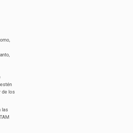
romo,
anto,
e
 estén
y de los
 las
NOTAM