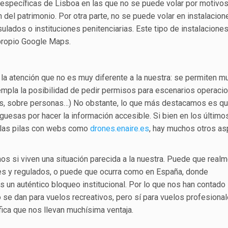
específicas de Lisboa en las que no se puede volar por motivo
 del patrimonio. Por otra parte, no se puede volar en instalacion
sulados o instituciones penitenciarias. Este tipo de instalacione
 propio Google Maps.
a la atención que no es muy diferente a la nuestra: se permiten 
templa la posibilidad de pedir permisos para escenarios operaci
os, sobre personas…) No obstante, lo que más destacamos es q
uguesas por hacer la información accesible. Si bien en los último
 las pilas con webs como
drones.enaire.es
, hay muchos otros a
s si viven una situación parecida a la nuestra. Puede que realm
es y regulados, o puede que ocurra como en España, donde
 un auténtico bloqueo institucional. Por lo que nos han contado
e dan para vuelos recreativos, pero sí para vuelos profesional
ifica que nos llevan muchísima ventaja.