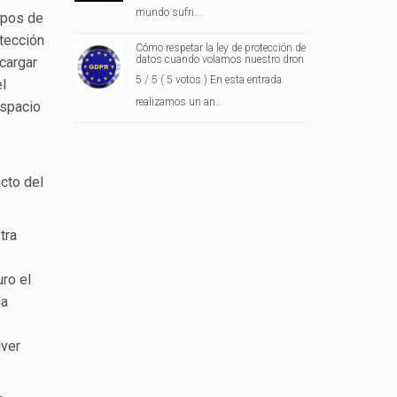
mundo sufri...
ipos de
tección
Cómo respetar la ley de protección de
datos cuando volamos nuestro dron
cargar
5 / 5 ( 5 votos ) En esta entrada
el
realizamos un an...
espacio
acto del
tra
ro el
la
lver