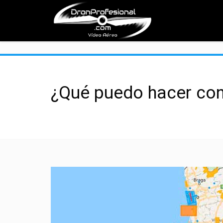
">
¿Qué puedo hacer con