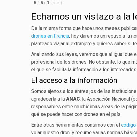
5
/
5
(
1
voto
)
Echamos un vistazo a la l
De la misma forma que hace unos meses publicam
drones en Francia
, hoy daremos un repaso a la no
planteado viajar al extranjero y quieres saber si t
Analizando sus leyes, veremos que al igual que e
profesional de los drones. No obstante, lo que má
el que se facilita la información a los interesados 
El acceso a la información
Somos ajenos a los entresijos de las institucion
agradecerla a la
ANAC
, la Asociación Nacional (po
responsables entre muchísimas áreas de la pági
qué se puede hacer con drones en el país.
Entre otras herramientas contamos con el
código
volar nuestro dron, y resume varias normas básica