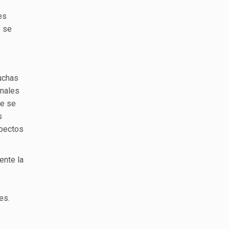
s
es
s se
muchas
onales
ue se
s
spectos
ente la
es.