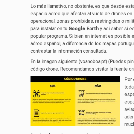
Lo más llamativo, no obstante, es que desde esta
espacio aéreo que afectan al vuelo de drones en
operacional, zonas prohibidas, restringidas o mi
para instalar en tu
Google Earth
y así saber si es
popular programa. Si bien en internet es posible
aéreo español, a diferencia de los mapas portugu
contrastar la información consultada.
En la imagen siguiente (voanoboa.pt) (Puedes pinc
código drone. Recomendamos visitar la fuente ori
Por 
toda
espe
espa
avia
adem
much