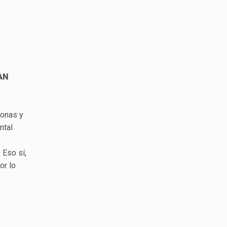
AN
sonas y
ntal
 Eso sí,
or lo