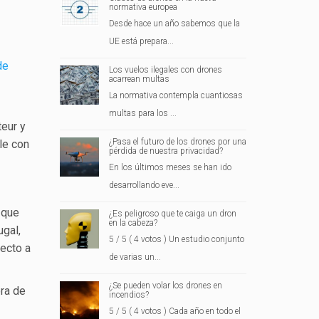
normativa europea
Desde hace un año sabemos que la
UE está prepara...
de
Los vuelos ilegales con drones
acarrean multas
La normativa contempla cuantiosas
multas para los ...
teur y
¿Pasa el futuro de los drones por una
le con
pérdida de nuestra privacidad?
En los últimos meses se han ido
desarrollando eve...
 que
¿Es peligroso que te caiga un dron
en la cabeza?
ugal,
5 / 5 ( 4 votos ) Un estudio conjunto
pecto a
de varias un...
¿Se pueden volar los drones en
ora de
incendios?
5 / 5 ( 4 votos ) Cada año en todo el