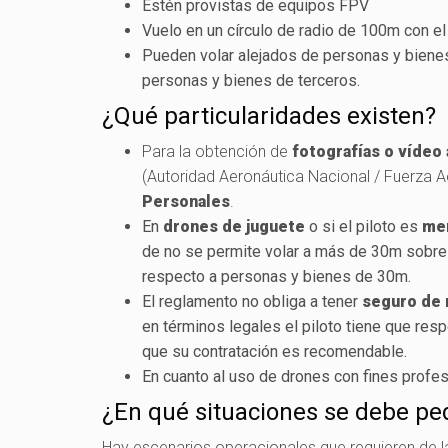
Estén provistas de equipos FPV
Vuelo en un círculo de radio de 100m con el
Pueden volar alejados de personas y bienes 
personas y bienes de terceros.
¿Qué particularidades existen?
Para la obtención de
fotografías o vídeo
(Autoridad Aeronáutica Nacional / Fuerza Aé
Personales
.
En
drones de juguete
o si el piloto es
men
de no se permite volar a más de 30m sobre 
respecto a personas y bienes de 30m.
El reglamento no obliga a tener
seguro de r
en términos legales el piloto tiene que res
que su contratación es recomendable.
En cuanto al uso de drones con fines profes
¿En qué situaciones se debe ped
Hay escenarios operacionales que requieren de l