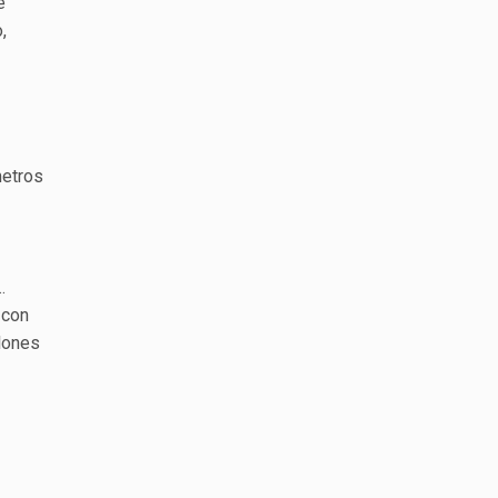
e
,
metros
…
 con
llones