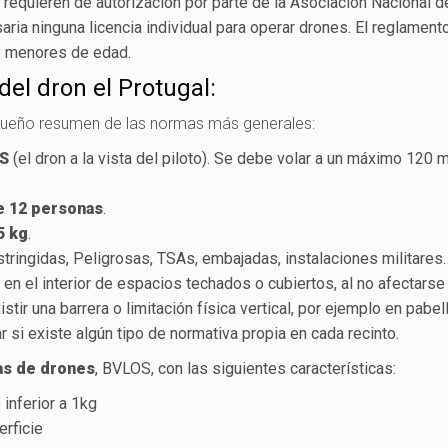
 requieren de autorización por parte de la Asociación Nacional d
aria ninguna licencia individual para operar drones. El reglamento
e menores de edad.
el dron el Protugal:
queño resumen de las normas más generales:
S
(el dron a la vista del piloto). Se debe volar a un máximo 120 
e 12 personas
.
5 kg
.
tringidas, Peligrosas, TSAs, embajadas, instalaciones militares
r en el interior de espacios techados o cubiertos, al no afectarse
xistir una barrera o limitación física vertical, por ejemplo en pabe
si existe algún tipo de normativa propia en cada recinto.
as de drones
, BVLOS, con las siguientes características:
inferior a 1kg
erficie