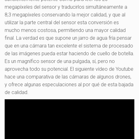
megapíxeles del sensor y traducirlos simultáneamente a
8,3 megapíxeles conservando la mejor calidad, y que al
utilizar la parte central del sensor esta conversión es
mucho menos costosa, permitiendo una mayor calidad
final. La verdad es que supone un jarro de agua fría pensar
que en una cámara tan excelente el sistema de procesado
de las imágenes pueda estar haciendo de cuello de botella.
Es un magnífico sensor de una pulgada, sí, pero no
aprovecha todo su potencial. El siguiente vídeo de Youtube
hace una comparativa de las cámaras de algunos drones,
y ofrece algunas especulaciones al por qué de esta bajada
de calidad.