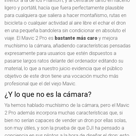
inferior a la de los Phantom, y al centrarse tanto en hacerlo
ligero y portátil, hacía que fuera perfectamente plausible
para cualquiera que saliera a hacer montañismo, rutas en
bicicleta o cualquier actividad al aire libre el echar el dron
en una pequeña bandolera sin condicionar en absoluto el
viaje. El Mavic 2 Pro es
bastante más caro
y mejora
muchísimo la cámara, añadiendo características pensadas
expresamente para usuarios que estén dispuestos a
pasarse largos ratos delante del ordenador editando su
material, lo que a nuestro juicio evidencia que el público
objetivo de este dron tiene una vocación mucho más
profesional que el del viejo Mavic.
¿Y lo que no es la cámara?
Ya hemos hablado muchísimo de la cámara, pero el Mavic
2 Pro además incorpora muchas características que, si
bien no serían capaces de vender un dron por ellas solas,
son muy útiles, y son la prueba de que DJI ha pensado a
conciencia en sus pilotos a la hora de diseñar el dron: esto