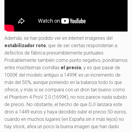
Además, se han podido ver en internet imágenes del
estabilizador roto
, que de ser ciertas responderían a
defectos de fábrica presumiblemente puntuales.
Probablemente también como punto negativo, pondríamos
entre muchísimas comillas
el precio
, y es que pasar de
1000€ del modelo antiguo a 1499€ es un incremento de
más del 50%; aunque poniendo en la balanza todo lo que
ofrece, y más si se compara con un dron tan bueno como
el Phantom 4 ProV 2.0 (1699€), no nos parece nada subido
de precio. No obstante, el hecho de que DJI lanzara este
dron a 1449 euros y haya decidido subir el precio 50 euros,
cuando en muchos lugares (en España sin ir más lejos) no
hay stock, afea un poco la buena imagen que han dado