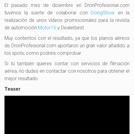
El pasado mes de diciembre en DronProfesional.com
tuvimos la suerte de colaborar con
DoingShow
en la
realización de unos vídeos promocionales para la revista
de automoción
Motor16
y Dealerbest.
Muy contentos con el resultado, ya que los planos aéreos
de DronProfesional.com aportaron un gran valor añadido a
los spots, como podréis comprobar.
Si tú también quieres contar con servicios de filmación
aérea, no dudes en contactar con nosotros para obtener el
mejor resultado.
Teaser