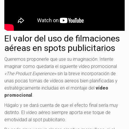
El valor del uso de filmaciones
aéreas en spots publicitarios
Queremos proponerle que use su imaginación: Intente
imaginar como quedaría el siguiente vídeo promocional
«The Product Experience»
sin la breve incorporación de
unas pocas tomas de vídeos aereos bien planificadas y
estratégicamente incluidas en el montaje del
vídeo
promocional
.
Hágalo y se dará cuenta de que el efecto final sería muy
distinto. El vídeo aéreo siempre aporta ese toque de
emotividad al spot publicitario.