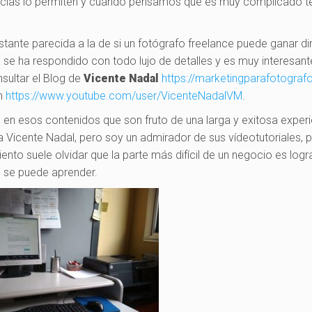
cias lo permiten y cuándo pensamos que es muy complicado t
astante parecida a la de si un fotógrafo freelance puede ganar d
 se ha respondido con todo lujo de detalles y es muy interesant
sultar el Blog de
Vicente Nadal
https://marketingparafotograf
en
https://www.youtube.com/user/VicenteNadalVM
.
 en esos contenidos que son fruto de una larga y exitosa exper
a Vicente Nadal, pero soy un admirador de sus vídeotutoriales, 
ento suele olvidar que la parte más difícil de un negocio es logr
o se puede aprender.