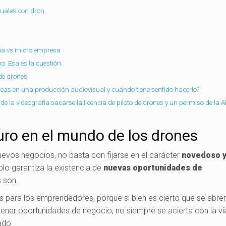
suales con dron.
pia vs micro empresa
o. Esa es la cuestión.
de drones
reas en una producción audiovisual y cuándo tiene sentido hacerlo?
 de la videografía sacarse la licencia de piloto de drones y un permiso de la 
uro en el mundo de los drones
evos negocios, no basta con fijarse en el carácter
novedoso 
olo garantiza la existencia de
nuevas oportunidades de
s son.
s para los emprendedores, porque si bien es cierto que se abre
ner oportunidades de negocio, no siempre se acierta con la ví
ado.