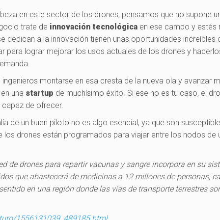
cabeza en este sector de los drones, pensamos que no supone u
gocio trate de
innovación tecnológica
en ese campo y estés
e dedican a la innovación tienen unas oportunidades increíbles 
 para lograr mejorar los usos actuales de los drones y hacerl
demanda.
os ingenieros montarse en esa cresta de la nueva ola y avanzar 
s en una
startup
de muchísimo éxito. Si ese no es tu caso, el dr
 capaz de ofrecer.
ía de un buen piloto no es algo esencial, ya que son susceptibl
 los drones están programados para viajar entre los nodos de 
ed de drones para repartir vacunas y sangre incorpora en su si
idos que abastecerá de medicinas a 12 millones de personas, ca
sentido en una región donde las vías de transporte terrestres so
futuro/1556131039_489185.html