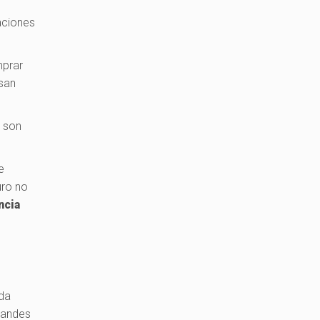
aciones
mprar
usan
s son
e
uro no
ncia
da
randes