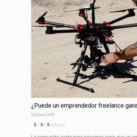
¿Puede un emprendedor freelance gana
23 julio, 2019
5
/
5
(
9
votos
)