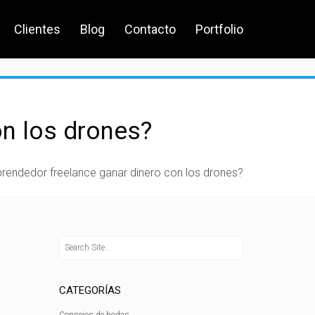
Clientes
Blog
Contacto
Portfolio
n los drones?
endedor freelance ganar dinero con los drones?
CATEGORÍAS
Consejos de bodas