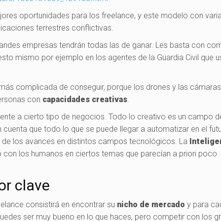
jores oportunidades para los freelance, y este modelo con vari
aciones terrestres conflictivas.
s grandes empresas tendrán todas las de ganar. Les basta con co
esto mismo por ejemplo en los agentes de la Guardia Civil que 
 más complicada de conseguir, porque los drones y las cámara
ersonas con
capacidades creativas
.
iente a cierto tipo de negocios. Todo lo creativo es un campo d
cuenta que todo lo que se puede llegar a automatizar en el fut
 de los avances en distintos campos tecnológicos. La
Intelige
 con los humanos en ciertos temas que parecían a priori poco
or clave
reelance consistirá en encontrar su
nicho de mercado
y para ca
 puedes ser muy bueno en lo que haces, pero competir con los g