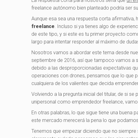
La respuesta corta para nosotros sería que
un e
freelance autónomo bien planteado podría ser suf
Aunque esa sea una respuesta corta afirmativa,
freelance
. Incluso si ya tienes algo de experi
de este tipo, y si este es tu primer proyecto com
largo para intentar responder al máximo de dudas
Nosotros vamos a abordar este tema desde nues
septiembre de 2016, así que tampoco vamos a se
debido a las desproporcionadas expectativas que
operaciones con drones, pensamos que lo que p
cualquiera de los valientes que decida emprende
Volviendo a la pregunta inicial del titular, de s
unipersonal como emprendedor freelance, vamos a
En otras palabras, lo que sigue tiene una buena 
este mercado merecerá la pena lo que podamos a
Tenemos que empezar diciendo que no siempre s