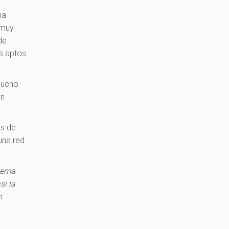
na
 muy
de
os aptos
mucho
on
es de
una red
stema
si la
n