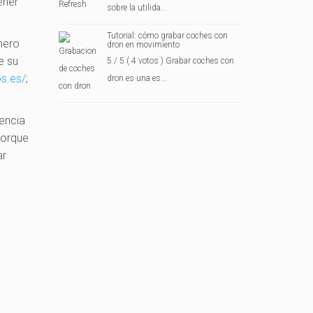
ener
sobre la utilida...
Tutorial: cómo grabar coches con
inero
dron en movimiento
e su
5 / 5 ( 4 votos ) Grabar coches con
os.es
/
;
dron es una es...
iencia
porque
ar