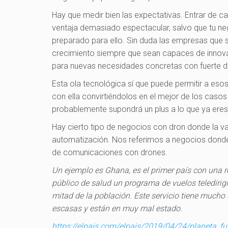
Hay que medir bien las expectativas. Entrar de 
ventaja demasiado espectacular, salvo que tu ne
preparado para ello. Sin duda las empresas que s
crecimiento siempre que sean capaces de innovar
para nuevas necesidades concretas con fuerte 
Esta ola tecnológica sí que puede permitir a es
con ella convirtiéndolos en el mejor de los caso
probablemente supondrá un plus a lo que ya eres
Hay cierto tipo de negocios con dron donde la val
automatización. Nos referimos a negocios donde
de comunicaciones con drones.
Un ejemplo es Ghana, es el primer país con una r
público de salud un programa de vuelos teledirig
mitad de la población. Este servicio tiene mucho 
escasas y están en muy mal estado.
https://elpais.com/elpais/2019/04/24/planeta_