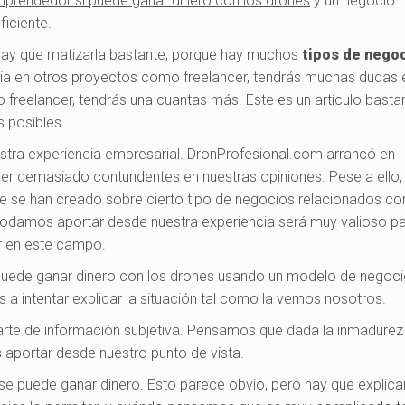
mprendedor
sí p
uede ganar dinero con los drones
y un negocio
iciente.
 hay que matizarla bastante, porque hay muchos
tipos de nego
encia en otros proyectos como freelancer, tendrás muchas dudas 
o freelancer, tendrás una cuantas más. Este es un artículo basta
 posibles.
tra experiencia empresarial. DronProfesional.com arrancó en
r demasiado contundentes en nuestras opiniones. Pese a ello,
 se han creado sobre cierto tipo de negocios relacionados con
odamos aportar desde nuestra experiencia será muy valioso p
r en este campo.
i se puede ganar dinero con los drones usando un modelo de negoc
 intentar explicar la situación tal como la vemos nosotros.
parte de información subjetiva. Pensamos que dada la inmadurez
portar desde nuestro punto de vista.
e puede ganar dinero.
Esto parece obvio, pero hay que explica