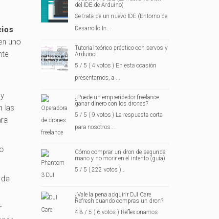
del IDE de Arduino)
Se trata de un nuevo IDE (Entorno de
Desarrollo In...
cios
en uno
Tutorial teórico práctico con servos y
nte
Arduino.
5 / 5 ( 4 votos ) En esta ocasión
presentamos, a ...
 y
¿Puede un emprendedor freelance
ganar dinero con los drones?
 las
5 / 5 ( 9 votos ) La respuesta corta
ara
para nosotros...
io
Cómo comprar un dron de segunda
mano y no morir en el intento (guía)
5 / 5 ( 222 votos )...
 de
¿Vale la pena adquirir DJI Care
Refresh cuando compras un dron?
r
4.8 / 5 ( 6 votos ) Reflexionamos